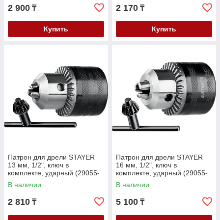
2 900
2 170
₸
₸
Купить
Купить
Патрон для дрели STAYER
Патрон для дрели STAYER
13 мм, 1/2", ключ в
16 мм, 1/2", ключ в
комплекте, ударный (29055-
комплекте, ударный (29055-
13-1/2)
16-1/2)
В наличии
В наличии
2 810
5 100
₸
₸