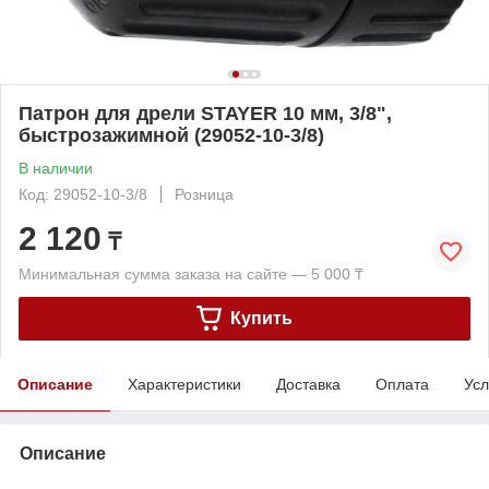
Патрон для дрели STAYER 10 мм, 3/8",
быстрозажимной (29052-10-3/8)
В наличии
Код: 29052-10-3/8
Розница
2 120
₸
Минимальная сумма заказа на сайте — 5 000 ₸
Купить
Описание
Характеристики
Доставка
Оплата
Усл
Описание