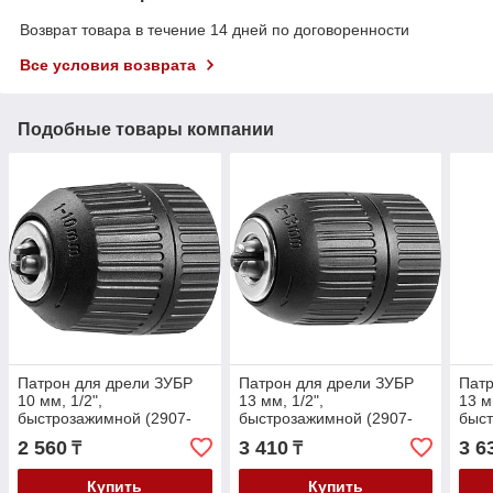
Возврат товара в течение 14 дней по договоренности
Все условия возврата
Подобные товары компании
Патрон для дрели ЗУБР
Патрон для дрели ЗУБР
Патр
10 мм, 1/2",
13 мм, 1/2",
13 м
быстрозажимной (2907-
быстрозажимной (2907-
быст
10-1/2_z02)
13-1/2_z02)
13-3
2 560
3 410
3 6
₸
₸
Купить
Купить