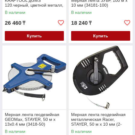
KRAFTOOL дGMS
Мерная лента ЗУБР, 100 м х
120.черный, цветной металл,
10 мм (34181-100)
проводка, дерево (45298)
В наличии
В наличии
26 460
18 240
₸
₸
Купить
Купить
Мерная лента геодезийная
Мерная лента геодезийная
GEOMax, STAYER, 50 м х
металлическая Racer,
13х0.4 мм (3418-50)
STAYER, 50 м х 10 мм (2-
34186-050)
В наличии
В наличии