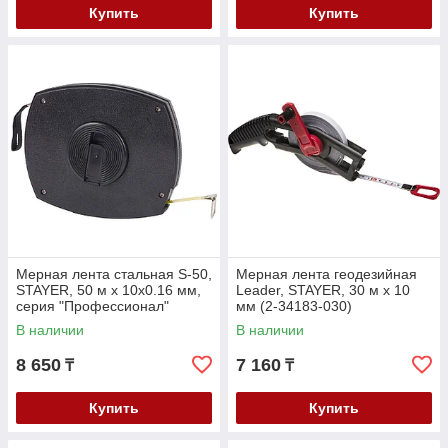
Купить
Купить
Мерная лента стальная S-50,
Мерная лента геодезийная
STAYER, 50 м х 10х0.16 мм,
Leader, STAYER, 30 м х 10
серия "Профессионал"
мм (2-34183-030)
(3416-50_z01)
В наличии
В наличии
8 650
7 160
₸
₸
Купить
Купить