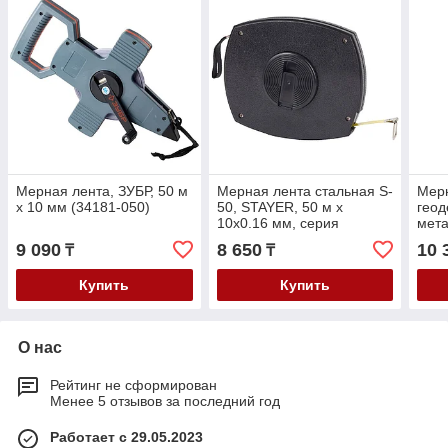
Мерная лента, ЗУБР, 50 м
Мерная лента стальная S-
Мер
х 10 мм (34181-050)
50, STAYER, 50 м х
геод
10х0.16 мм, серия
мета
"Профессионал" (3416-
STAY
9 090
8 650
10 
₸
₸
50_z01)
3418
Купить
Купить
О нас
Рейтинг не сформирован
Менее 5 отзывов за последний год
Работает с 29.05.2023