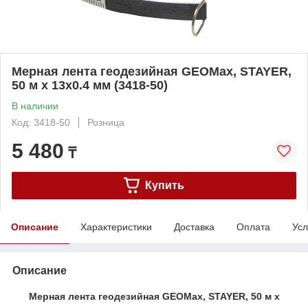
Мерная лента геодезийная GEOMax, STAYER,
50 м х 13х0.4 мм (3418-50)
В наличии
Код: 3418-50
Розница
5 480
₸
Купить
Описание
Характеристики
Доставка
Оплата
Усл
Описание
Мерная лента геодезийная GEOMax, STAYER, 50 м х