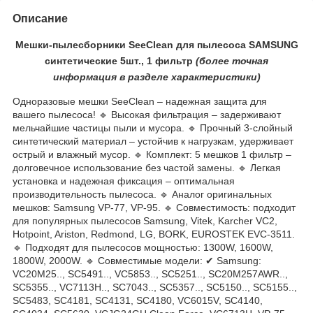
Описание
Мешки-пылесборники SeeClean для пылесоса SAMSUNG
синтетические 5шт., 1 фильтр
(более
точная
ин
формация в разделе характеристики)
Одноразовые мешки SeeClean – надежная защита для
вашего пылесоса! 🔹 Высокая фильтрация – задерживают
мельчайшие частицы пыли и мусора. 🔹 Прочный 3-слойный
синтетический материал – устойчив к нагрузкам, удерживает
острый и влажный мусор. 🔹 Комплект: 5 мешков 1 фильтр –
долговечное использование без частой замены. 🔹 Легкая
установка и надежная фиксация – оптимальная
производительность пылесоса. 🔹 Аналог оригинальных
мешков: Samsung VP-77, VP-95. 🔹 Совместимость: подходит
для популярных пылесосов Samsung, Vitek, Karcher VC2,
Hotpoint, Ariston, Redmond, LG, BORK, EUROSTEK EVC-3511.
🔹 Подходят для пылесосов мощностью: 1300W, 1600W,
1800W, 2000W. 🔹 Совместимые модели: ✔ Samsung:
VC20M25.., SC5491.., VC5853.., SC5251.., SC20M257AWR..,
SC5355.., VC7113H.., SC7043.., SC5357.., SC5150.., SC5155..,
SC5483, SC4181, SC4131, SC4180, VC6015V, SC4140,