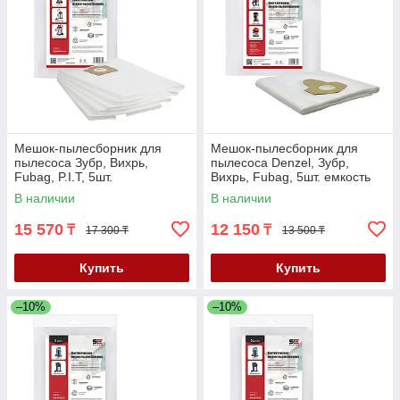
Мешок-пылесборник для
Мешок-пылесборник для
пылесоса Зубр, Вихрь,
пылесоса Denzel, Зубр,
Fubag, P.I.T, 5шт.
Вихрь, Fubag, 5шт. емкость
емкость 60л. (SBZ-6603/5)
20л. (SBZ-2204/5)
В наличии
В наличии
15 570
12 150
₸
₸
17 300 ₸
13 500 ₸
Купить
Купить
–10%
–10%