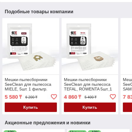
Подобные товары компании
Мешки-пылесборники
Мешки-пылесборники
Меш
SeeClean для пылесоса
SeeClean для пылесоса
SeeC
MIELE, 5шт. 1 фильтр.
TEFAL, ROWENTA 5шт.,1
SAM
(SBHO-MLE-01)
фильтр. (SBHO-TEFL-01)
12шт
5 580
4 860
7 8
₸
₸
6 200 ₸
5 400 ₸
SAM
Купить
Купить
Акционные предложения и новинки