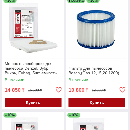
–10%
Новинка
–10%
Мешок-пылесборник для
пылесоса Denzel, Зубр,
Фильтр для пылесосов
Вихрь, Fubag, 5шт. емкость
Bosch,(Gas 12,15,20,1200)
30л. (SBZ-3303/5)
В наличии
В наличии
14 850
10 800
₸
₸
16 500 ₸
12 000 ₸
Купить
Купить
–10%
–10%