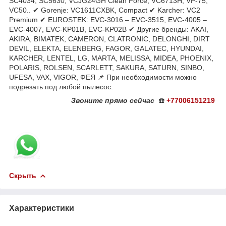
SC4034, SC5630, VCJG24GH Clean Force, VC6713H, VP-75,
VC50.. ✔ Gorenje: VC1611CXBK, Compact ✔ Karcher: VC2
Premium ✔ EUROSTEK: EVC-3016 – EVC-3515, EVC-4005 –
EVC-4007, EVC-KP01B, EVC-KP02B ✔ Другие бренды: AKAI,
AKIRA, BIMATEK, CAMERON, CLATRONIC, DELONGHI, DIRT
DEVIL, ELEKTA, ELENBERG, FAGOR, GALATEC, HYUNDAI,
KARCHER, LENTEL, LG, MARTA, MELISSA, MIDEA, PHOENIX,
POLARIS, ROLSEN, SCARLETT, SAKURA, SATURN, SINBO,
UFESA, VAX, VIGOR, ФЕЯ 📌 При необходимости можно
подрезать под любой пылесос.
Звоните
прямо сейчас
☎️
+77006151219
Скрыть
Характеристики