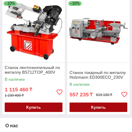
–10%
–10%
Станок ленточнопильный по
металлу BS712TOP_400V
Станок токарный по металлу
Holzmann ED300ECO_230V
В наличии
В наличии
1 115 460
₸
557 235
₸
619 150 ₸
1 239 400 ₸
Купить
Купить
О нас