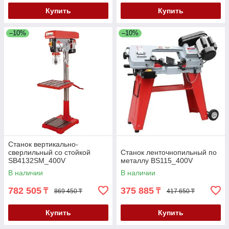
Купить
Купить
–10%
–10%
Станок вертикально-
сверлильный со стойкой
Станок ленточнопильный по
SB4132SM_400V
металлу BS115_400V
В наличии
В наличии
782 505
375 885
₸
₸
869 450 ₸
417 650 ₸
Купить
Купить