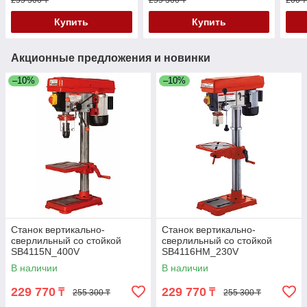
255 300 ₸
255 300 ₸
200 7
Купить
Купить
Акционные предложения и новинки
–10%
–10%
Станок вертикально-
Станок вертикально-
сверлильный со стойкой
сверлильный со стойкой
SB4115N_400V
SB4116HM_230V
В наличии
В наличии
229 770
229 770
₸
₸
255 300 ₸
255 300 ₸