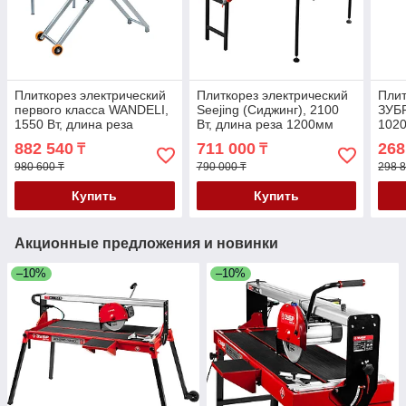
Плиткорез электрический
Плиткорез электрический
Плит
первого класса WANDELI,
Seejing (Сиджинг), 2100
ЗУБР
1550 Вт, длина реза
Вт, длина реза 1200мм
1020
1200мм (QX-ZD-1200)
(FJ-1200-QX)
882 540
711 000
268
₸
₸
980 600 ₸
790 000 ₸
298 8
Купить
Купить
Акционные предложения и новинки
–10%
–10%