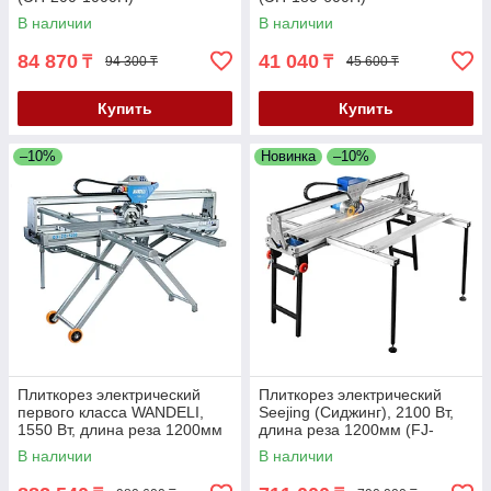
В наличии
В наличии
84 870
41 040
₸
₸
94 300 ₸
45 600 ₸
Купить
Купить
–10%
Новинка
–10%
Плиткорез электрический
Плиткорез электрический
первого класса WANDELI,
Seejing (Сиджинг), 2100 Вт,
1550 Вт, длина реза 1200мм
длина реза 1200мм (FJ-
(QX-ZD-1200)
1200-QX)
В наличии
В наличии