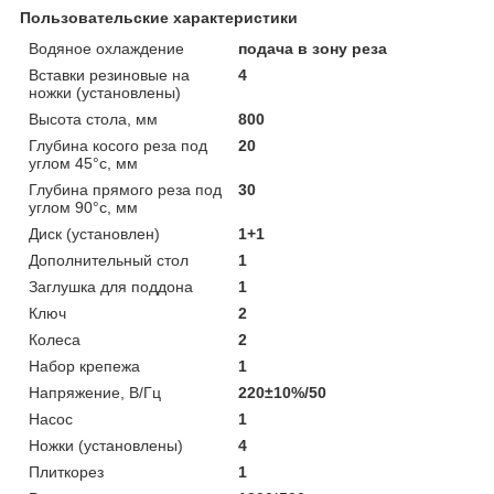
Пользовательские характеристики
Водяное охлаждение
подача в зону реза
Вставки резиновые на
4
ножки (установлены)
Высота стола, мм
800
Глубина косого реза под
20
углом 45°с, мм
Глубина прямого реза под
30
углом 90°с, мм
Диск (установлен)
1+1
Дополнительный стол
1
Заглушка для поддона
1
Ключ
2
Колеса
2
Набор крепежа
1
Напряжение, В/Гц
220±10%/50
Насос
1
Ножки (установлены)
4
Плиткорез
1