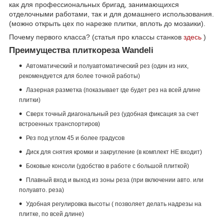
как для профессиональных бригад, занимающихся
отделочными работами, так и для домашнего использования.
(можно открыть цех по нарезке плитки, вплоть до мозаики).
Почему первого класса? (с
татья про классы станков
здесь
)
Преимущества плиткореза Wandeli
Автоматический и полуавтоматический рез (один из них,
рекомендуется для более точной работы)
Лазерная разметка (показывает где будет рез на всей длине
плитки)
Сверх точный диагональный рез (удобная фиксация за счет
встроенных транспортиров)
Рез под углом 45 и более градусов
Диск для снятия кромки и закругление (в комплект НЕ входит)
Боковые консоли (удобство в работе с большой плиткой)
Плавный вход и выход из зоны реза (при включении авто. или
полуавто. реза)
Удобная регулировка высоты ( позволяет делать надрезы на
плитке, по всей длине)