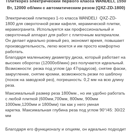
Плиткорез электрический первого класса WANDELI, 1550
Вт, 12000 об/мин с автоматическим резом (QXZ-ZD-1800)
Электрический плиткорез 1-го класса WANDELI
QXZ-ZD-
1800
для сверхточной резки кафеля, керамической плитки,
керамогранита. Используется как профессиональный и
сверхточный аппарат для работ с плиточным материалом.
Он делает идеально ровный рез, экономит время, повышает
производительность, легко моется и им просто комфортно
работать.
Благодаря маленькому диаметру диска, который работает на
высоких оборотах (12000об/мин) рез получается идеальный.
Возможности: резка под углом (до 47градусов), снятие фаски,
закругление, снятие кромки, возможность резки по шаблону
(похож на заводской рез),
погрешность: 0,2 мм на всю длину
реза.
Максимальный размер реза 1800мм., но им удобно работать
с любой плиткой (600мм,700мм, 800мм, 900мм
1000мм,1200мм и 1800мм) так как у него умная
каретка.
Максимальная глубина реза под углом 90°/45: 30/22
мм
Благодаря его функционалу и опциям, он идеально подходит