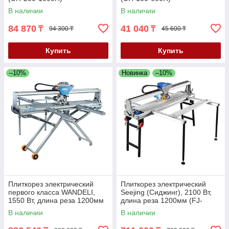
В наличии
В наличии
84 870
41 040
₸
₸
94 300 ₸
45 600 ₸
Купить
Купить
–10%
Новинка
–10%
Плиткорез электрический
Плиткорез электрический
первого класса WANDELI,
Seejing (Сиджинг), 2100 Вт,
1550 Вт, длина реза 1200мм
длина реза 1200мм (FJ-
(QX-ZD-1200)
1200-QX)
В наличии
В наличии