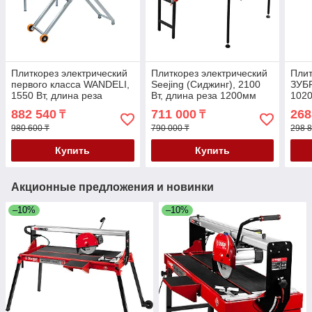
Плиткорез электрический
Плиткорез электрический
Плит
первого класса WANDELI,
Seejing (Сиджинг), 2100
ЗУБР
1550 Вт, длина реза
Вт, длина реза 1200мм
1020
1200мм (QX-ZD-1200)
(FJ-1200-QX)
882 540
711 000
268
₸
₸
980 600 ₸
790 000 ₸
298 8
Купить
Купить
Акционные предложения и новинки
–10%
–10%