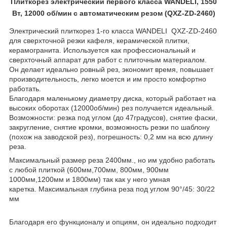
Плиткорез электрический первого класса WANDELI, 1550
Вт, 12000 об/мин с автоматическим резом (QXZ-ZD-2460)
Электрический плиткорез 1-го класса WANDELI
QXZ-ZD-2460
для сверхточной резки кафеля, керамической плитки,
керамогранита. Используется как профессиональный и
сверхточный аппарат для работ с плиточным материалом.
Он делает идеально ровный рез, экономит время, повышает
производительность, легко моется и им просто комфортно
работать.
Благодаря маленькому диаметру диска, который работает на
высоких оборотах (12000об/мин) рез получается идеальный.
Возможности: резка под углом (до 47градусов), снятие фаски,
закругление, снятие кромки, возможность резки по шаблону
(похож на заводской рез),
погрешность: 0,2 мм на всю длину
реза.
Максимальный размер реза 2400мм., но им удобно работать
с любой плиткой (600мм,700мм, 800мм, 900мм
1000мм,1200мм и 1800мм) так как у него умная
каретка.
Максимальная глубина реза под углом 90°/45: 30/22
мм
Благодаря его функционалу и опциям, он идеально подходит