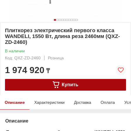
Плиткорез электрический первого класса
WANDELI, 1550 Вт, длина реза 2460мм (QXZ-
ZD-2460)
В наличии
Код: QXZ-ZD-2460
Розница
1 974 920
₸
Купить
Описание
Характеристики
Доставка
Оплата
Усл
Описание