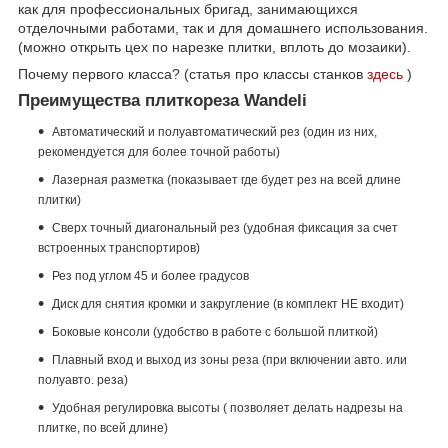
как для профессиональных бригад, занимающихся
отделочными работами, так и для домашнего использования.
(можно открыть цех по нарезке плитки, вплоть до мозаики).
Почему первого класса? (с
татья про классы станков
здесь
)
Преимущества плиткореза Wandeli
Автоматический и полуавтоматический рез (один из них,
рекомендуется для более точной работы)
Лазерная разметка (показывает где будет рез на всей длине
плитки)
Сверх точный диагональный рез (удобная фиксация за счет
встроенных транспортиров)
Рез под углом 45 и более градусов
Диск для снятия кромки и закругление (в комплект НЕ входит)
Боковые консоли (удобство в работе с большой плиткой)
Плавный вход и выход из зоны реза (при включении авто. или
полуавто. реза)
Удобная регулировка высоты ( позволяет делать надрезы на
плитке, по всей длине)