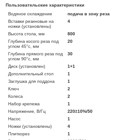
Пользовательские характеристики
Водяное охлаждение
подача в зону реза
Вставки резиновые на
4
ножки (установлены)
Высота стола, мм
800
Глубина косого реза под
20
углом 45°с, мм
Глубина прямого реза под
30
углом 90°с, мм
Диск (установлен)
1+1
Дополнительный стол
1
Заглушка для поддона
1
Ключ
2
Колеса
2
Набор крепежа
1
Напряжение, В/Гц
220±10%/50
Насос
1
Ножки (установлены)
4
Плиткорез
1