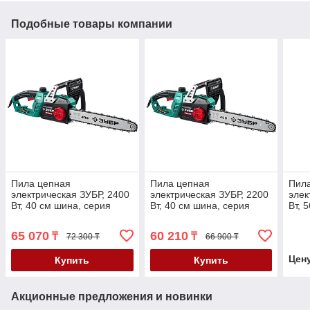
Подобные товары компании
Пила цепная
Пила цепная
Пил
электрическая ЗУБР, 2400
электрическая ЗУБР, 2200
элек
Вт, 40 см шина, серия
Вт, 40 см шина, серия
Вт, 
"Мастер" (ПЦ-2440)
"Мастер" (ПЦ-2240)
(ЗЦП
65 070
60 210
₸
₸
72 300 ₸
66 900 ₸
Цен
Купить
Купить
Акционные предложения и новинки