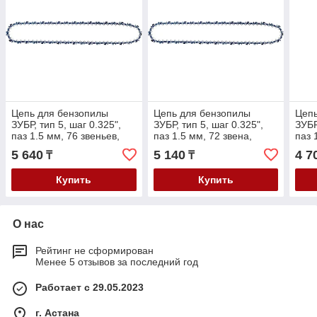
Цепь для бензопилы
Цепь для бензопилы
Цепь
ЗУБР, тип 5, шаг 0.325",
ЗУБР, тип 5, шаг 0.325",
ЗУБР
паз 1.5 мм, 76 звеньев,
паз 1.5 мм, 72 звена,
паз 
серия "Мастер" (70305-
серия "Мастер" (70305-
сери
5 640
5 140
4 7
₸
₸
50)
45)
40)
Купить
Купить
О нас
Рейтинг не сформирован
Менее 5 отзывов за последний год
Работает с 29.05.2023
г. Астана