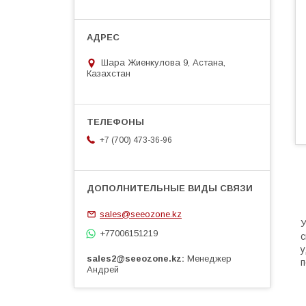
Шара Жиенкулова 9, Астана,
Казахстан
+7 (700) 473-36-96
sales@seeozone.kz
У
+77006151219
с
у
sales2@seeozone.kz
Менеджер
п
Андрей