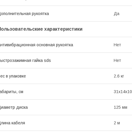
ополнительная рукоятка
Да
Пользовательские характеристики
нтивибрационная основная рукоятка
Нет
ыстрозажимная гайка sds
Нет
ес в упаковке
2.6 кг
абариты, см
31х14х10
иаметр диска
125 мм
лина кабеля
2 м