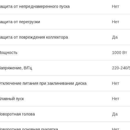
ащита от непреднамеренного пуска
Нет
ащита от перегрузки
Нет
ащита от повреждения коллектора
Да
Мощность
1000 Вт
апряжение, В/Гц
220-240/
тключение питания при заклинивании диска
Нет
лавный пуск
Нет
оворотная голова
Да
оворотная основная рукоятка
Нет