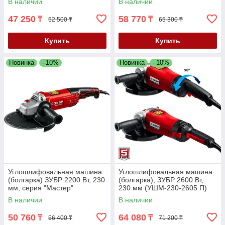
В наличии
В наличии
47 250
58 770
₸
₸
52 500 ₸
65 300 ₸
Купить
Купить
Новинка
–10%
Новинка
–10%
Углошлифовальная машина
Углошлифовальная машина
(болгарка) ЗУБР 2200 Вт, 230
(болгарка), ЗУБР 2600 Вт,
мм, серия "Мастер"
230 мм (УШМ-230-2605 П)
(УШМ-230-2205 П)
В наличии
В наличии
50 760
64 080
₸
₸
56 400 ₸
71 200 ₸