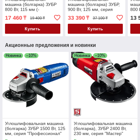
машина (болгарка) ЗУБР
машина (болгарка) ЗУБР,
маши
800 Вт, 115 мм (-
900 Вт, 125 мм, серия
800 
УШМ-115-805)
"Профессионал" (УШМ-
(УШ
17 460
33 390
13 
₸
₸
19 400 ₸
37 100 ₸
П125-900)
Купить
Купить
Акционные предложения и новинки
Новинка
–10%
Новинка
–10%
Углошлифовальная машина
Углошлифовальная машина
(болгарка) ЗУБР 1500 Вт, 125
(болгарка), ЗУБР 2400 Вт,
мм, серия "Профессионал"
230 мм, серия "Мастер"
(УШМ-П125-1500 ЭПСТ)
(УШМ-230-2405 П)