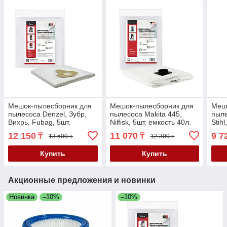
Мешок-пылесборник для
Мешок-пылесборник для
Меш
пылесоса Denzel, Зубр,
пылесоса Makita 445,
пыле
Вихрь, Fubag, 5шт.
Nilfisk, 5шт. емкость 40л.
Stih
емкость 20л. (SBZ-2204/5)
(SBM-3319/5)
(SBM
12 150
11 070
9 7
₸
₸
13 500 ₸
12 300 ₸
Купить
Купить
Акционные предложения и новинки
Новинка
–10%
–10%