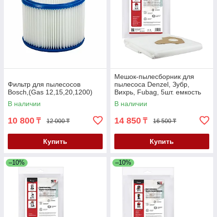
Мешок-пылесборник для
Фильтр для пылесосов
пылесоса Denzel, Зубр,
Bosch,(Gas 12,15,20,1200)
Вихрь, Fubag, 5шт. емкость
30л. (SBZ-3303/5)
В наличии
В наличии
10 800
14 850
₸
₸
12 000 ₸
16 500 ₸
Купить
Купить
–10%
–10%