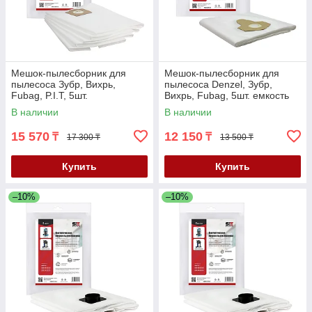
Мешок-пылесборник для
Мешок-пылесборник для
пылесоса Зубр, Вихрь,
пылесоса Denzel, Зубр,
Fubag, P.I.T, 5шт.
Вихрь, Fubag, 5шт. емкость
емкость 60л. (SBZ-6603/5)
20л. (SBZ-2204/5)
В наличии
В наличии
15 570
12 150
₸
₸
17 300 ₸
13 500 ₸
Купить
Купить
–10%
–10%