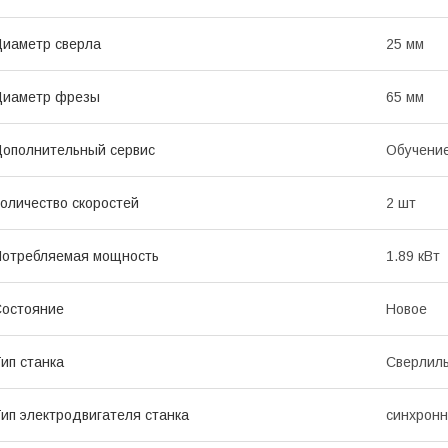
иаметр сверла
25 мм
Диаметр фрезы
65 мм
ополнительный сервис
Обучение
оличество скоростей
2 шт
отребляемая мощность
1.89 кВт
остояние
Новое
ип станка
Сверлиль
ип электродвигателя станка
синхрон