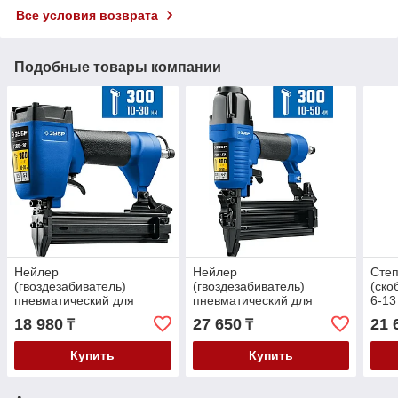
Все условия возврата
Подобные товары компании
Нейлер
Нейлер
Степ
(гвоздезабиватель)
(гвоздезабиватель)
(ско
пневматический для
пневматический для
6-13
гвоздей Т300-32, ЗУБР
гвоздей Т300-50, ЗУБР
(319
18 980
27 650
21 
₸
₸
тип 300 (10-32 мм)
тип 300 (10-50 мм)
(31932)
(31933)
Купить
Купить