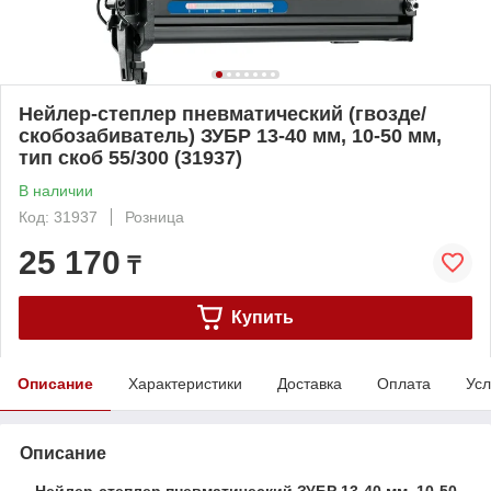
Нейлер-степлер пневматический (гвозде/
скобозабиватель) ЗУБР 13-40 мм, 10-50 мм,
тип скоб 55/300 (31937)
В наличии
Код: 31937
Розница
25 170
₸
Купить
Описание
Характеристики
Доставка
Оплата
Усл
Описание
Нейлер-степлер пневматический ЗУБР 13-40 мм, 10-50