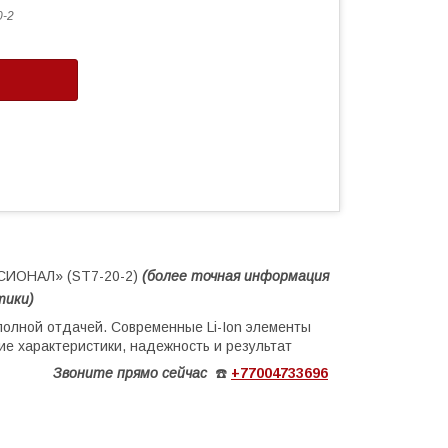
0-2
ЕССИОНАЛ» (ST7-20-2)
(более
точная ин
формация
тики)
полной отдачей. Современные Li-Ion элементы
е характеристики, надежность и результат
Звоните
прямо сейчас
☎️
+77004733696