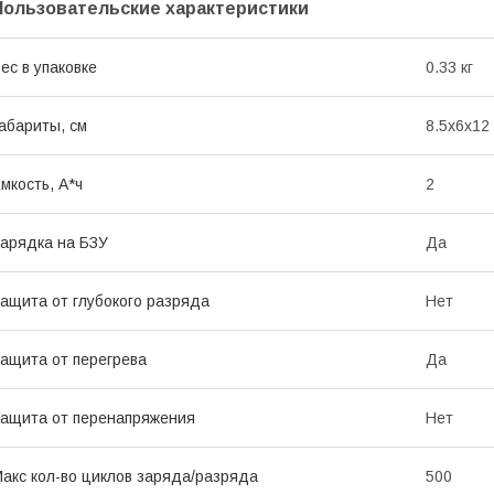
Пользовательские характеристики
ес в упаковке
0.33 кг
абариты, см
8.5х6х12
мкость, А*ч
2
арядка на БЗУ
Да
ащита от глубокого разряда
Нет
ащита от перегрева
Да
ащита от перенапряжения
Нет
акс кол-во циклов заряда/разряда
500