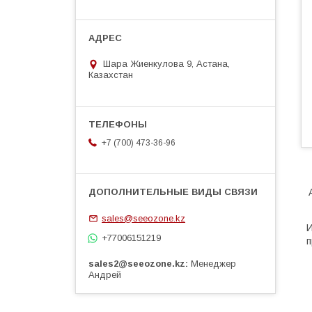
Шара Жиенкулова 9, Астана,
Казахстан
+7 (700) 473-36-96
sales@seeozone.kz
И
+77006151219
п
sales2@seeozone.kz
Менеджер
Андрей