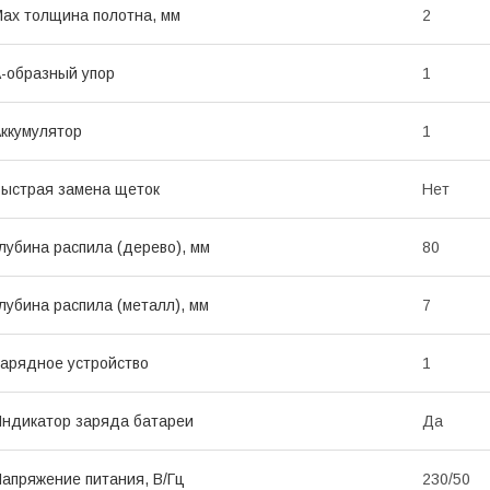
ax толщина полотна, мм
2
-образный упор
1
ккумулятор
1
ыстрая замена щеток
Нет
лубина распила (дерево), мм
80
лубина распила (металл), мм
7
арядное устройство
1
ндикатор заряда батареи
Да
апряжение питания, В/Гц
230/50