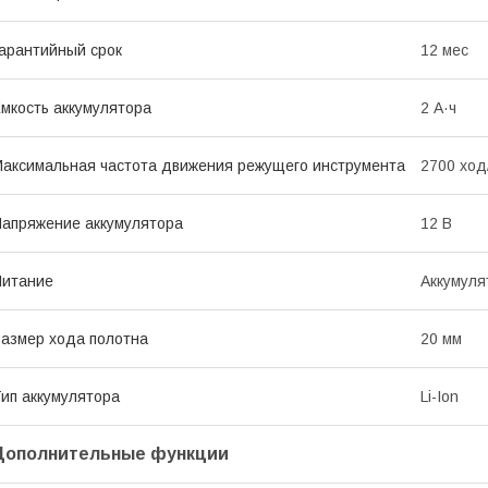
арантийный срок
12 мес
мкость аккумулятора
2 А·ч
аксимальная частота движения режущего инструмента
2700 ход
апряжение аккумулятора
12 В
Питание
Аккумуля
азмер хода полотна
20 мм
ип аккумулятора
Li-Ion
Дополнительные функции