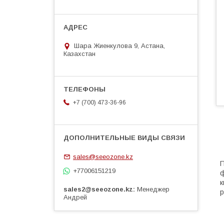
Шара Жиенкулова 9, Астана,
Казахстан
+7 (700) 473-36-96
sales@seeozone.kz
П
+77006151219
ф
к
sales2@seeozone.kz
Менеджер
р
Андрей