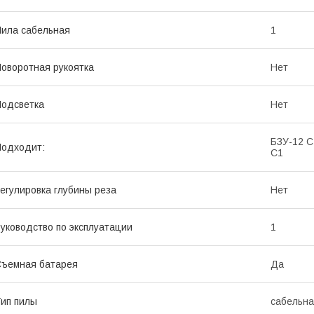
ила сабельная
1
оворотная рукоятка
Нет
одсветка
Нет
БЗУ-12 С
одходит:
С1
егулировка глубины реза
Нет
уководство по эксплуатации
1
ъемная батарея
Да
ип пилы
сабельн