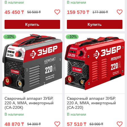
В наличии
В наличии
(ПС-200)
45 450
159 570
₸
₸
50 500 ₸
177 300 ₸
Купить
Купить
–10%
–10%
Сварочный аппарат ЗУБР,
Сварочный аппарат ЗУБР,
220 А, MMA, инверторный
220 А, MMA, инверторный
(СА-220К)
(СА-220)
В наличии
В наличии
48 870
57 510
₸
₸
54 300 ₸
63 900 ₸