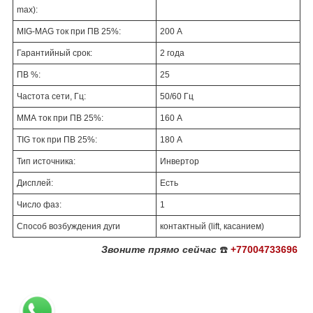
max):
MIG-MAG ток при ПВ 25%:
200 А
Гарантийный срок:
2 года
ПВ %:
25
Частота сети, Гц:
50/60 Гц
ММА ток при ПВ 25%:
160 А
TIG ток при ПВ 25%:
180 А
Тип источника:
Инвертор
Дисплей:
Есть
Число фаз:
1
Способ возбуждения дуги
контактный (lift, касанием)
Звоните
прямо сейчас
☎️
+77004733696