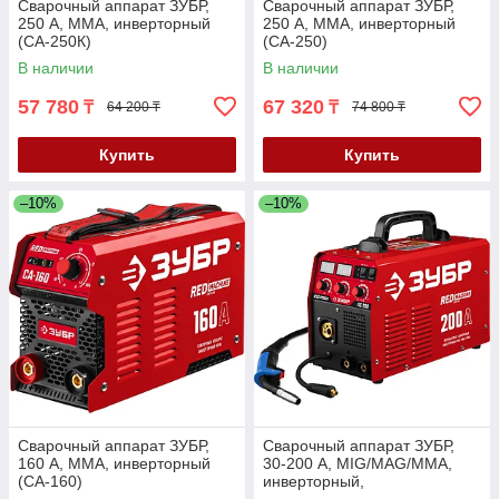
Сварочный аппарат ЗУБР,
Сварочный аппарат ЗУБР,
250 А, MMA, инверторный
250 А, MMA, инверторный
(СА-250К)
(СА-250)
В наличии
В наличии
57 780
67 320
₸
₸
64 200 ₸
74 800 ₸
Купить
Купить
–10%
–10%
Сварочный аппарат ЗУБР,
Сварочный аппарат ЗУБР,
160 А, MMA, инверторный
30-200 А, MIG/MAG/MMA,
(СА-160)
инверторный,
полуавтоматический