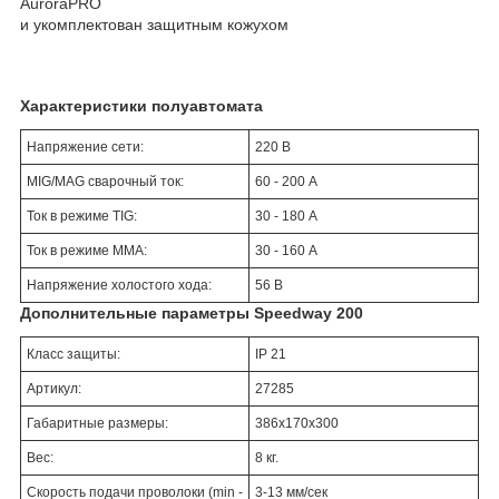
AuroraPRO
и укомплектован защитным кожухом
Характеристики полуавтомата
Напряжение сети:
220 В
MIG/MAG cварочный ток:
60 - 200 А
Ток в режиме TIG:
30 - 180 А
Ток в режиме ММА:
30 - 160 А
Напряжение холостого хода:
56 В
Дополнительные параметры Speedway 200
Класс защиты:
IP 21
Артикул:
27285
Габаритные размеры:
386x170x300
Вес:
8 кг.
Скорость подачи проволоки (min -
3-13 мм/сек