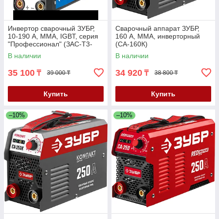
Инвертор сварочный ЗУБР,
Сварочный аппарат ЗУБР,
10-190 А, ММА, IGBT, серия
160 А, MMA, инверторный
"Профессионал" (ЗАС-Т3-
(СА-160К)
190)
В наличии
В наличии
35 100
34 920
₸
₸
39 000 ₸
38 800 ₸
Купить
Купить
–10%
–10%