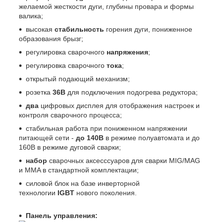
желаемой жесткости дуги, глубины провара и формы
валика;
высокая
стабильность
горения дуги, пониженное
образования брызг;
регулировка сварочного
напряжения
;
регулировка сварочного
тока
;
открытый подающий механизм;
розетка
36В
для подключения подогрева редуктора;
два
цифровых дисплея для отображения настроек и
контроля сварочного процесса;
стабильная работа при пониженном напряжении
питающей сети -
до 140В
в режиме полуавтомата и до
160В в режиме дуговой сварки;
набор
сварочных аксесссуаров для сварки MIG/MAG
и MMA в стандартной комплектации;
силовой блок на базе инверторной
технологии
IGBT
нового поколения.
Панель управления: