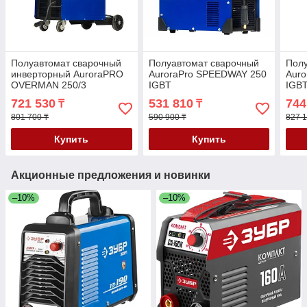
Полуавтомат сварочный
Полуавтомат сварочный
Полу
инверторный AuroraPRO
AuroraPro SPEEDWAY 250
Aur
OVERMAN 250/3
IGBT
IGB
(MOSFET)
721 530
531 810
744
₸
₸
801 700 ₸
590 900 ₸
827 1
Купить
Купить
Акционные предложения и новинки
–10%
–10%