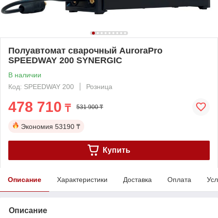
Полуавтомат сварочный AuroraPro
SPEEDWAY 200 SYNERGIC
В наличии
Код: SPEEDWAY 200
Розница
478 710
₸
531 900 ₸
Экономия
53190 ₸
Купить
Описание
Характеристики
Доставка
Оплата
Усл
Описание