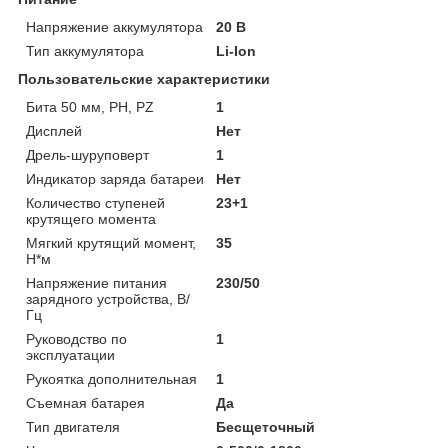
Напряжение аккумулятора
20 В
Тип аккумулятора
Li-Ion
Пользовательские характеристики
Бита 50 мм, PH, PZ
1
Дисплей
Нет
Дрель-шуруповерт
1
Индикатор заряда батареи
Нет
Количество ступеней
23+1
крутящего момента
Мягкий крутящий момент,
35
Н*м
Напряжение питания
230/50
зарядного устройства, В/
Гц
Руководство по
1
эксплуатации
Рукоятка дополнительная
1
Съемная батарея
Да
Тип двигателя
Бесщеточный