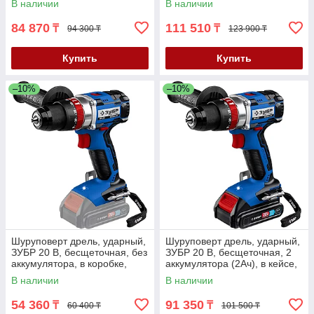
В наличии
В наличии
201-22)
201-42)
84 870
111 510
₸
₸
94 300 ₸
123 900 ₸
Купить
Купить
–10%
–10%
Шуруповерт дрель, ударный,
Шуруповерт дрель, ударный,
ЗУБР 20 В, бесщеточная, без
ЗУБР 20 В, бесщеточная, 2
аккумулятора, в коробке,
аккумулятора (2Ач), в кейсе,
серия "Профессионал" (DBS-
серия "Профессионал"
В наличии
В наличии
201)
54 360
91 350
₸
₸
60 400 ₸
101 500 ₸