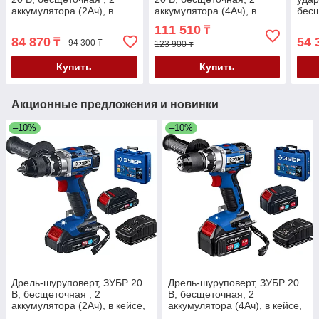
аккумулятора (2Ач), в
аккумулятора (4Ач), в
бесщ
кейсе, серия
кейсе, серия
акку
111 510
₸
"Профессионал" (DB-201-
"Профессионал" (DB-201-
сери
84 870
54 
₸
94 300 ₸
22)
42)
123 900 ₸
(DBS
Купить
Купить
Акционные предложения и новинки
–10%
–10%
Дрель-шуруповерт, ЗУБР 20
Дрель-шуруповерт, ЗУБР 20
В, бесщеточная , 2
В, бесщеточная, 2
аккумулятора (2Ач), в кейсе,
аккумулятора (4Ач), в кейсе,
серия "Профессионал" (DB-
серия "Профессионал" (DB-