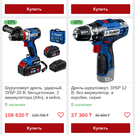
Купить
Купить
–10%
–10%
Шуруповерт дрель, ударный,
Дрель-шуруповерт, ЗУБР 12
ЗУБР 20 В, бесщеточная, 2
В, без аккумулятор, в
аккумулятора (4Ач), в кейсе,
коробке, серия
серия "Профессионал"
"Профессионал" (DL-121)
В наличии
В наличии
108 630
27 360
₸
₸
120 700 ₸
30 400 ₸
Купить
Купить