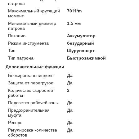
патрона
Максимальный крутящий
70 H*m
момент
Минимальный диаметр
1.5 мм
патрона
Питание
Аккумулятор
Режим инструмента
безударный
Тип
Шуруповерт
Тип патрона
Быстрозажимной
Дополнительные функции
Блокировка шпинделя
Да
Защита от перегрузок
Да
Количество скоростей
2
работы
Подсветка рабочей зоны
Да
Предохранительная
Да
муфта
Реверс
Да
Регулировка количества
Да
оборотов