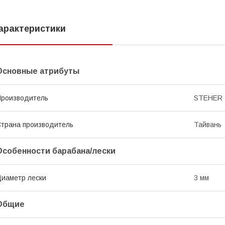
арактеристики
Основные атрибуты
роизводитель
STEHER
трана производитель
Тайвань
Особенности барабана/лески
иаметр лески
3 мм
Общие