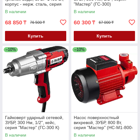
корпус - нерж. сталь, серия
"Мастер" (ГС-300)
"Мастер" (НПГ-М3-1400-С)
В наличии
В наличии
68 850
60 300
₸
₸
76 500 ₸
67 000 ₸
Купить
Купить
–10%
–10%
Гайковерт ударный сетевой,
Насос поверхностный
ЗУБР, 300 Нм, 1/2", кейс,
вихревой, ЗУБР, 800 Вт,
серия "Мастер" (ГС-300 К)
серия "Мастер" (НС-М1-800-
Ч)
В наличии
В наличии