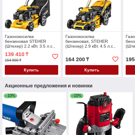
Газонокосилка
Газонокосилка
Газо
бензиновая STEHER
бензиновая, STEHER
бен
(Штехер) 2.2 кВт, 3.5 л.с.,
(Штехер) 2.9 кВт, 4.5 л.с.,
(Штех
410 мм (GLM-410)
460 мм, самоходная
510 
139 410
₸
(GLM-460p)
(GL
164 200
195
₸
154 900 ₸
Купить
Купить
Акционные предложения и новинки
–10%
–10%