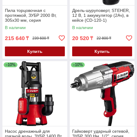
Пила торцовочная с
Дрель-шуруповерт, STEHER,
протяжкой, ЗУБР 2000 Вт,
12 В, 1 аккумулятор (2Ач), в
305х30 мм, серия
кейсе (CD-120-1)
"Профессионал" (ППТ-305-
В наличии
В наличии
П)
215 640
20 520
₸
₸
239 600 ₸
22 800 ₸
Купить
Купить
–10%
–10%
Насос дренажный для
Гайковерт ударный сетевой,
грязной воды, ЗУБР 1400 Вт,
ЗУБР, 300 Нм, 1/2", серия