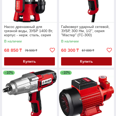
Насос дренажный для
Гайковерт ударный сетевой,
грязной воды, ЗУБР 1400 Вт,
ЗУБР, 300 Нм, 1/2", серия
корпус - нерж. сталь, серия
"Мастер" (ГС-300)
"Мастер" (НПГ-М3-1400-С)
В наличии
В наличии
68 850
60 300
₸
₸
76 500 ₸
67 000 ₸
Купить
Купить
–10%
–10%