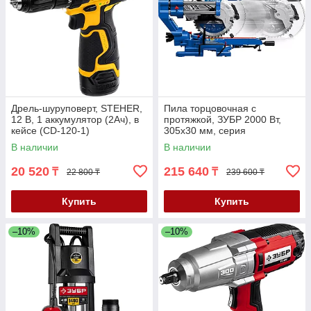
Дрель-шуруповерт, STEHER,
Пила торцовочная с
12 В, 1 аккумулятор (2Ач), в
протяжкой, ЗУБР 2000 Вт,
кейсе (CD-120-1)
305х30 мм, серия
"Профессионал" (ППТ-305-
В наличии
В наличии
П)
20 520
215 640
₸
₸
22 800 ₸
239 600 ₸
Купить
Купить
–10%
–10%