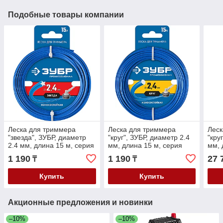
Подобные товары компании
Леска для триммера
Леска для триммера
Леск
"звезда", ЗУБР, диаметр
"круг", ЗУБР, диаметр 2.4
"кру
2.4 мм, длина 15 м, серия
мм, длина 15 м, серия
мм, 
"Профессионал" (71020-
"Профессионал" (71010-
"Про
1 190
1 190
27 
₸
₸
2.4)
2.4)
2.4)
Купить
Купить
Акционные предложения и новинки
–10%
–10%