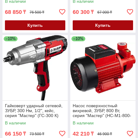
В наличии
В наличии
68 850
60 300
₸
₸
76 500 ₸
67 000 ₸
Купить
Купить
–10%
–10%
Гайковерт ударный сетевой,
Насос поверхностный
ЗУБР, 300 Нм, 1/2", кейс,
вихревой, ЗУБР, 800 Вт,
серия "Мастер" (ГС-300 К)
серия "Мастер" (НС-М1-800-
Ч)
В наличии
В наличии
66 150
42 210
₸
₸
73 500 ₸
46 900 ₸