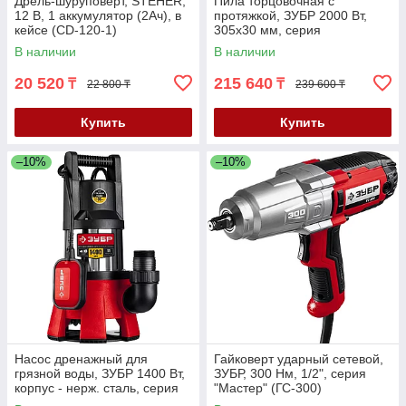
Дрель-шуруповерт, STEHER,
Пила торцовочная с
12 В, 1 аккумулятор (2Ач), в
протяжкой, ЗУБР 2000 Вт,
кейсе (CD-120-1)
305х30 мм, серия
"Профессионал" (ППТ-305-
В наличии
В наличии
П)
20 520
215 640
₸
₸
22 800 ₸
239 600 ₸
Купить
Купить
–10%
–10%
Насос дренажный для
Гайковерт ударный сетевой,
грязной воды, ЗУБР 1400 Вт,
ЗУБР, 300 Нм, 1/2", серия
корпус - нерж. сталь, серия
"Мастер" (ГС-300)
"Мастер" (НПГ-М3-1400-С)