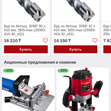
Бур по бетону, ЗУБР, 30 х
Бур по бетону, ЗУБР, 32 х
Бур 
410 мм, SDS-max (29350-
410 мм, SDS-max (29350-
250 
410-30_z02)
410-32_z02)
250-
16 210
14 150
7 6
₸
₸
Купить
Купить
Акционные предложения и новинки
–10%
–10%