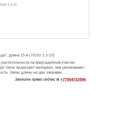
0102-1.3-15
да", длина 15 м (70102-1.3-15)
 растительности на приусадебном участке.
да" легко прорезают материал, чем увеличивают
сть. Запас длины на две заправки. .
Звоните
прямо сейчас
☎️
+77004733696