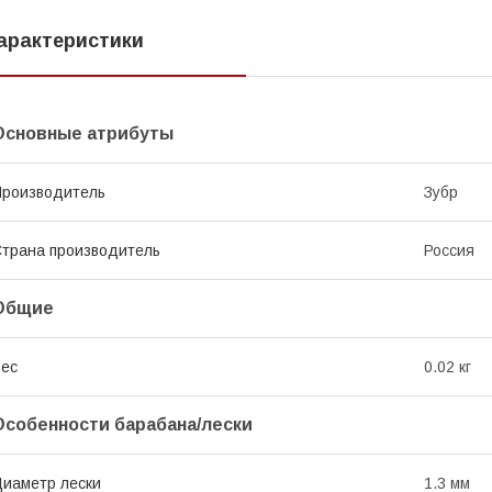
арактеристики
Основные атрибуты
роизводитель
Зубр
трана производитель
Россия
Общие
ес
0.02 кг
Особенности барабана/лески
иаметр лески
1.3 мм