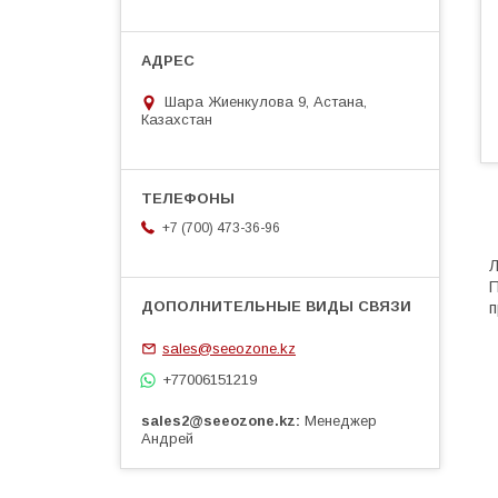
Шара Жиенкулова 9, Астана,
Казахстан
+7 (700) 473-36-96
Л
П
п
sales@seeozone.kz
+77006151219
sales2@seeozone.kz
Менеджер
Андрей