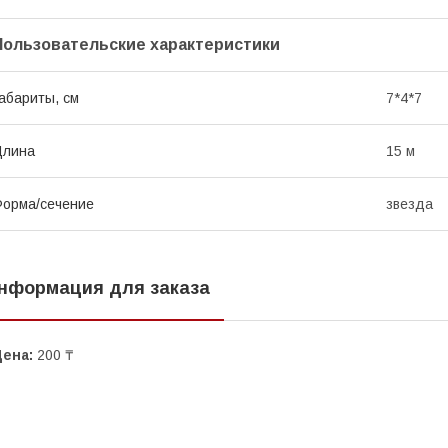
Пользовательские характеристики
абариты, см
7*4*7
Длина
15 м
орма/сечение
звезда
нформация для заказа
Цена:
200 ₸