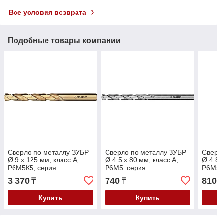
Все условия возврата
Подобные товары компании
Сверло по металлу ЗУБР
Сверло по металлу ЗУБР
Свер
Ø 9 x 125 мм, класс А,
Ø 4.5 x 80 мм, класс А,
Ø 4.
Р6М5К5, серия
Р6М5, серия
Р6М5
"Профессионал" (29626-
"Профессионал" (29625-
"Про
3 370
740
810
₸
₸
9)
4.5)
4.8)
Купить
Купить