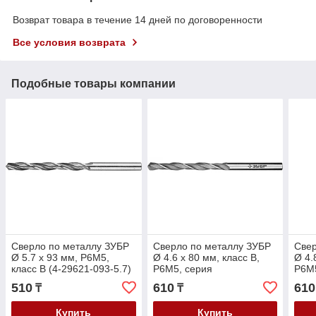
Возврат товара в течение 14 дней по договоренности
Все условия возврата
Подобные товары компании
Сверло по металлу ЗУБР
Сверло по металлу ЗУБР
Свер
Ø 5.7 x 93 мм, Р6М5,
Ø 4.6 x 80 мм, класс В,
Ø 4.
класс В (4-29621-093-5.7)
Р6М5, серия
Р6М5
"Профессионал" (29621-
"Про
510
610
610
₸
₸
4.6)
4.8)
Купить
Купить