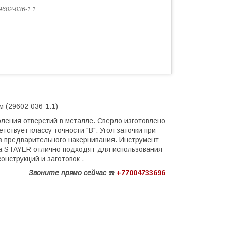
9602-036-1.1
 (29602-036-1.1)
ления отверстий в металле. Сверло изготовлено
ствует классу точности "В". Угол заточки при
ез предварительного накернивания. Инструмент
ла STAYER отлично подходят для использования
нструкций и заготовок .
Звоните
прямо сейчас
☎️
+77004733696