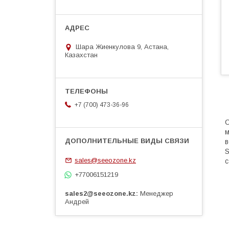
Шара Жиенкулова 9, Астана,
Казахстан
+7 (700) 473-36-96
С
м
в
S
sales@seeozone.kz
с
+77006151219
sales2@seeozone.kz
Менеджер
Андрей