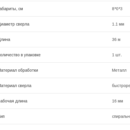
абариты, см
8*0*3
иаметр сверла
1.1 мм
Длина
36 м
оличество в упаковке
1 шт.
атериал обработки
Металл
атериал сверла
быстрор
абочая длина
16 мм
ип
спираль