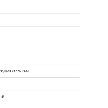
ежущая сталь Р6М5
ный