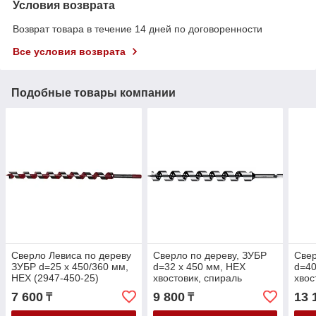
Условия возврата
Возврат товара в течение 14 дней по договоренности
Все условия возврата
Подобные товары компании
Сверло Левиса по дереву
Сверло по дереву, ЗУБР
Свер
ЗУБР d=25 х 450/360 мм,
d=32 х 450 мм, HEX
d=40
HEX (2947-450-25)
хвостовик, спираль
хвос
Левиса (2948-450-32_z02)
Леви
7 600
9 800
13 
₸
₸