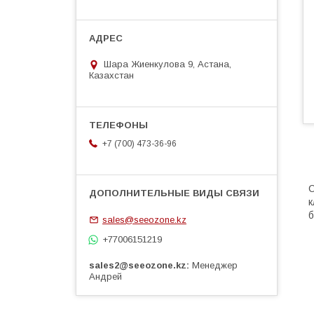
Шара Жиенкулова 9, Астана,
Казахстан
+7 (700) 473-36-96
С
к
б
sales@seeozone.kz
+77006151219
sales2@seeozone.kz
Менеджер
Андрей