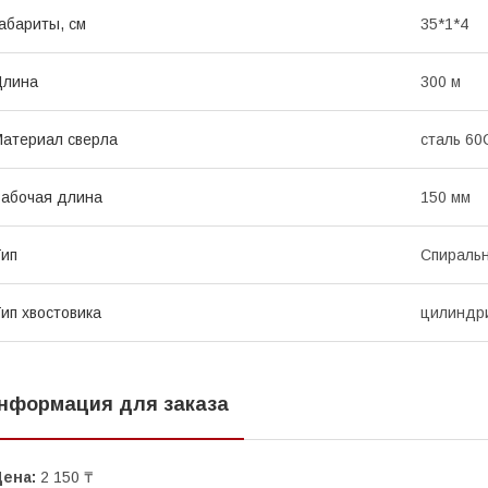
абариты, см
35*1*4
Длина
300 м
атериал сверла
сталь 60
абочая длина
150 мм
ип
Спираль
ип хвостовика
цилиндри
нформация для заказа
Цена:
2 150 ₸