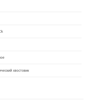
Ck
ное
ческий хвостовик