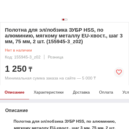
Полотна для эл/лобзика ЗУБР HSS, по
алюминию, мягкому металлу EU-хвост., шаг 3
мм, 75 мм, 2 шт. (155945-3_z02)
Нет в наличии
Код: 155945-3_z02
Розница
1 250
₸
Минимальная сумма заказа на сайте — 5 000 ₸
Описание
Характеристики
Доставка
Оплата
Усл
Описание
Полотна для эл/лобзика ЗУБР HSS, по алюминию,
мягкому металлу EU-хвост., шаг 3 мм, 75 мм, 2 шт.