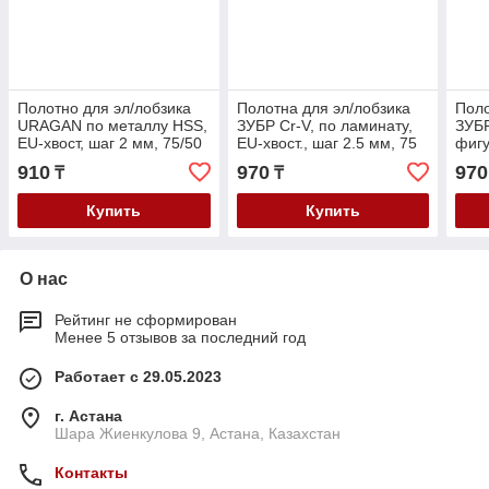
Полотно для эл/лобзика
Полотна для эл/лобзика
Поло
URAGAN по металлу HSS,
ЗУБР Cr-V, по ламинату,
ЗУБР
EU-хвост, шаг 2 мм, 75/50
EU-хвост., шаг 2.5 мм, 75
фигу
мм, 2 шт. (159485-2_z02)
мм, 2 шт. (15591-2.5_z02)
шаг 
910
970
970
₸
₸
(155
Купить
Купить
О нас
Рейтинг не сформирован
Менее 5 отзывов за последний год
Работает с 29.05.2023
г. Астана
Шара Жиенкулова 9, Астана, Казахстан
Контакты