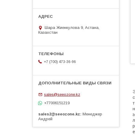
Шара Жиенкулова 9, Астана,
Казахстан
+7 (700) 473-36-96
Э
sales@seeozone.kz
с
+77006151219
т
н
sales2@seeozone.kz
Менеджер
э
Андрей
л
р
е