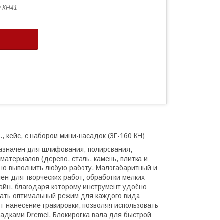
0 КН41
., кейс, с набором мини-насадок (ЗГ-160 КН)
назначен для шлифования, полирования,
атериалов (дерево, сталь, камень, плитка и
но выполнить любую работу. Малогабаритный и
н для творческих работ, обработки мелких
айн, благодаря которому инструмент удобно
рать оптимальный режим для каждого вида
т нанесение гравировки, позволяя использовать
садками Dremel. Блокировка вала для быстрой