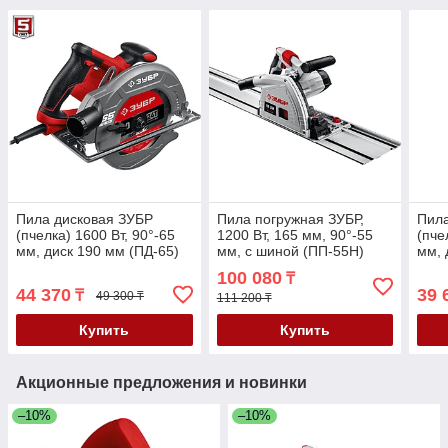
Пила дисковая ЗУБР
Пила погружная ЗУБР,
Пила
(пчелка) 1600 Вт, 90°-65
1200 Вт, 165 мм, 90°-55
(пче
мм, диск 190 мм (ПД-65)
мм, с шиной (ПП-55Н)
мм, 
100 080
₸
44 370
39 
₸
49 300 ₸
111 200 ₸
Купить
Купить
Акционные предложения и новинки
–10%
–10%