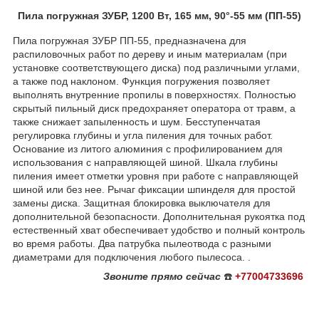
Пила погружная ЗУБР, 1200 Вт, 165 мм, 90°-55 мм (ПП-55)
Пила погружная ЗУБР ПП-55, предназначена для
распиловочных работ по дереву и иным материалам (при
установке соответствующего диска) под различными углами,
а также под наклоном. Функция погружения позволяет
выполнять внутренние пропилы в поверхностях. Полностью
скрытый пильный диск предохраняет оператора от травм, а
также снижает запыленность и шум. Бесступенчатая
регулировка глубины и угла пиления для точных работ.
Основание из литого алюминия с профилированием для
использования с направляющей шиной. Шкала глубины
пиления имеет отметки уровня при работе с направляющей
шиной или без нее. Рычаг фиксации шпинделя для простой
замены диска. Защитная блокировка выключателя для
дополнительной безопасности. Дополнительная рукоятка под
естественный хват обеспечивает удобство и полный контроль
во время работы. Два патрубка пылеотвода с разными
диаметрами для подключения любого пылесоса. .
Звоните
прямо сейчас
☎️
+77004733696