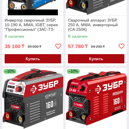
Инвертор сварочный ЗУБР,
Сварочный аппарат ЗУБР,
10-190 А, ММА, IGBT, серия
250 А, MMA, инверторный
"Профессионал" (ЗАС-Т3-
(СА-250К)
190)
В наличии
В наличии
35 100
57 780
₸
₸
39 000 ₸
64 200 ₸
Купить
Купить
–10%
–10%