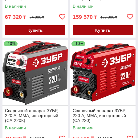
полуавтоматический
В наличии
В наличии
(ПС-200)
67 320
159 570
₸
₸
74 800 ₸
177 300 ₸
Купить
Купить
–10%
–10%
Сварочный аппарат ЗУБР,
Сварочный аппарат ЗУБР,
220 А, MMA, инверторный
220 А, MMA, инверторный
(СА-220К)
(СА-220)
В наличии
В наличии