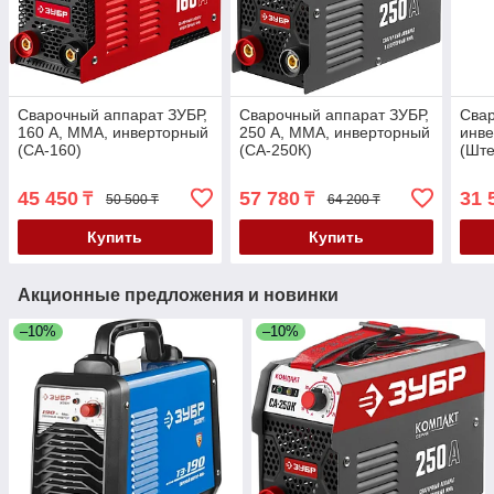
Сварочный аппарат ЗУБР,
Сварочный аппарат ЗУБР,
Сва
160 А, MMA, инверторный
250 А, MMA, инверторный
инв
(СА-160)
(СА-250К)
(Ште
190)
45 450
57 780
31 
₸
₸
50 500 ₸
64 200 ₸
Купить
Купить
Акционные предложения и новинки
–10%
–10%