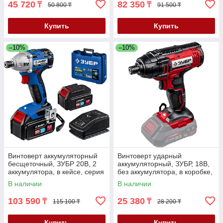
45 720
82 350
₸
₸
50 800 ₸
91 500 ₸
Купить
Купить
–10%
–10%
Винтоверт аккумуляторный
Винтоверт ударный
бесщеточный, ЗУБР 20В, 2
аккумуляторный, ЗУБР, 18В,
аккумулятора, в кейсе, серия
без аккумулятора, в коробке,
"Профессионал" (GVB-250-
серия "Мастер" (ГВЛ-255)
В наличии
В наличии
42)
103 590
25 380
₸
₸
115 100 ₸
28 200 ₸
Купить
Купить