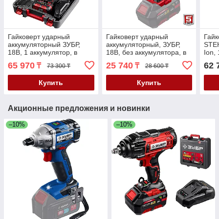
Гайковерт ударный
Гайковерт ударный
Гайк
аккумуляторный ЗУБР,
аккумуляторный, ЗУБР,
STEH
18В, 1 аккумулятор, в
18В, без аккумулятора, в
Ion,
кейсе, серия "Мастер"
коробке, серия "Мастер"
кейс
65 970
25 740
62 
₸
₸
73 300 ₸
28 600 ₸
(ГУЛ-255-41)
(ГУЛ-255)
акк
Купить
Купить
Акционные предложения и новинки
–10%
–10%