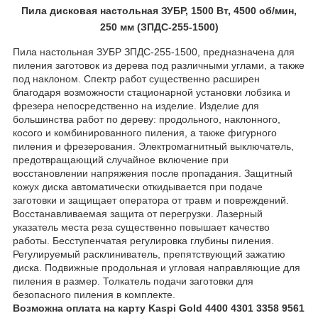
Пила дисковая настольная ЗУБР, 1500 Вт, 4500 об/мин,
250 мм (ЗПДС-255-1500)
Пила настольная ЗУБР ЗПДС-255-1500, предназначена для
пиления заготовок из дерева под различными углами, а также
под наклоном. Спектр работ существенно расширен
благодаря возможности стационарной установки лобзика и
фрезера непосредственно на изделие. Изделие для
большинства работ по дереву: продольного, наклонного,
косого и комбинированного пиления, а также фигурного
пиления и фрезерования. Электромагнитный выключатель,
предотвращающий случайное включение при
восстановлении напряжения после пропадания. Защитный
кожух диска автоматически откидывается при подаче
заготовки и защищает оператора от травм и повреждений.
Восстанавливаемая защита от перегрузки. Лазерный
указатель места реза существенно повышает качество
работы. Бесступенчатая регулировка глубины пиления.
Регулируемый расклиниватель, препятствующий зажатию
диска. Подвижные продольная и угловая направляющие для
пиления в размер. Толкатель подачи заготовки для
безопасного пиления в комплекте.
Возможна оплата на карту Kaspi Gold 4400 4301 3358 9561