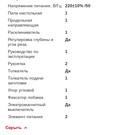
Напряжение питания, В/Гц
220±10% /50
Пила настольная
1
Продольная
1
направляющая
Расклиниватель
1
Регулировка глубины и
Да
угла реза
Руководство по
1
эксплуатации
Рукоятка
2
Толкатель
Да
Толкатель подачи
1
заготовки
Упор угловой
1
Фиксатор лобзика
1
Электромагнитный
Да
выключатель
Элемент питания
2
Скрыть