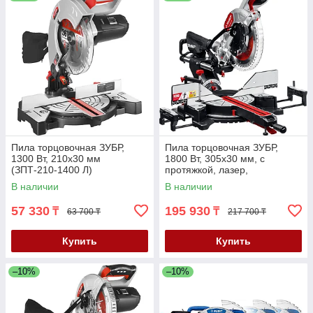
Пила торцовочная ЗУБР,
Пила торцовочная ЗУБР,
1300 Вт, 210х30 мм
1800 Вт, 305х30 мм, с
(ЗПТ-210-1400 Л)
протяжкой, лазер,
удлинители стола (ЗПТ-305-
В наличии
В наличии
1800 ПЛ)
57 330
195 930
₸
₸
63 700 ₸
217 700 ₸
Купить
Купить
–10%
–10%