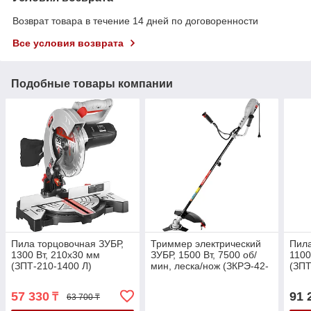
Возврат товара в течение 14 дней по договоренности
Все условия возврата
Подобные товары компании
Пила торцовочная ЗУБР,
Триммер электрический
Пила
1300 Вт, 210х30 мм
ЗУБР, 1500 Вт, 7500 об/
1100
(ЗПТ-210-1400 Л)
мин, леска/нож (ЗКРЭ-42-
(ЗПТ
1500)
57 330
91 
₸
63 700 ₸