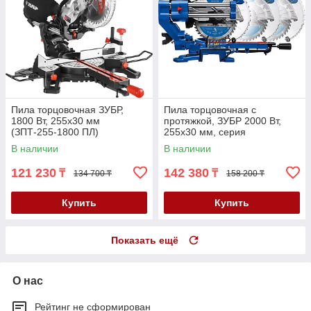
Пила торцовочная ЗУБР,
Пила торцовочная с
1800 Вт, 255х30 мм
протяжкой, ЗУБР 2000 Вт,
(ЗПТ-255-1800 ПЛ)
255х30 мм, серия
"Профессионал" (ППТ-255-
В наличии
В наличии
П)
121 230
142 380
₸
₸
134 700 ₸
158 200 ₸
Купить
Купить
Показать ещё
О нас
Рейтинг не сформирован