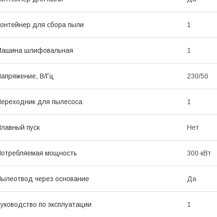
онтейнер для сбора пыли
1
Машина шлифовальная
1
апряжение, В/Гц
230/50
ереходник для пылесоса
1
лавный пуск
Нет
отребляемая мощность
300 кВт
ылеотвод через основание
Да
уководство по эксплуатации
1