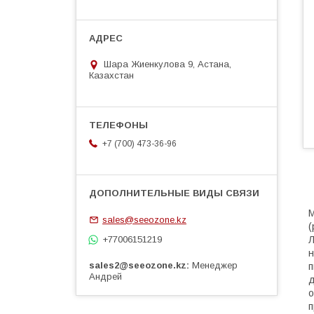
Шара Жиенкулова 9, Астана,
Казахстан
+7 (700) 473-36-96
М
sales@seeozone.kz
(
+77006151219
Л
н
sales2@seeozone.kz
Менеджер
п
Андрей
д
о
п