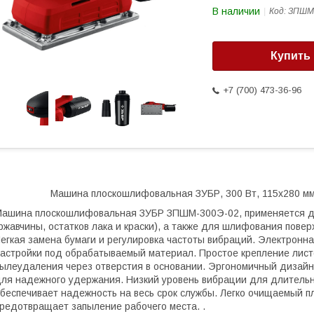
В наличии
Код:
ЗПШМ-
Купить
+7 (700) 473-36-96
Машина плоскошлифовальная ЗУБР, 300 Вт, 115х280 мм
ашина плоскошлифовальная ЗУБР ЗПШМ-300Э-02, применяется для
ржавчины, остатков лака и краски), а также для шлифования повер
егкая замена бумаги и регулировка частоты вибраций. Электронн
астройки под обрабатываемый материал. Простое крепление лис
ылеудаления через отверстия в основании. Эргономичный дизайн
ля надежного удержания. Низкий уровень вибрации для длитель
беспечивает надежность на весь срок службы. Легко очищаемый п
редотвращает запыление рабочего места. .