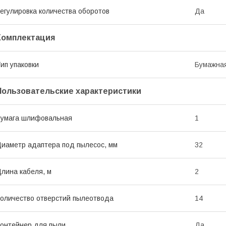
егулировка количества оборотов
Да
Комплектация
ип упаковки
Бумажная
Пользовательские характеристики
умага шлифовальная
1
иаметр адаптера под пылесос, мм
32
лина кабеля, м
2
оличество отверстий пылеотвода
14
онтейнер для пыли
Да