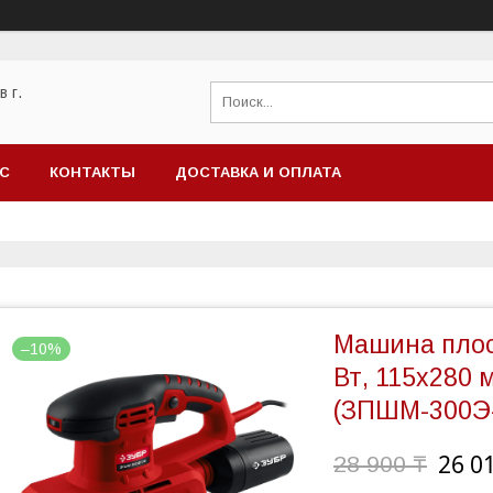
 г.
АС
КОНТАКТЫ
ДОСТАВКА И ОПЛАТА
Машина плос
–10%
Вт, 115х280 
(ЗПШМ-300Э
26 0
28 900 ₸