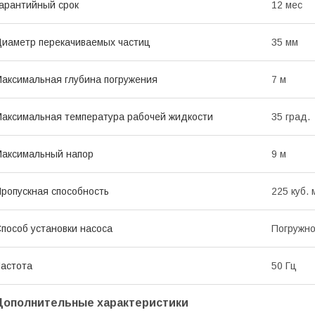
арантийный срок
12 мес
иаметр перекачиваемых частиц
35 мм
аксимальная глубина погружения
7 м
аксимальная температура рабочей жидкости
35 град.
аксимальный напор
9 м
ропускная способность
225 куб. 
пособ установки насоса
Погружн
астота
50 Гц
Дополнительные характеристики