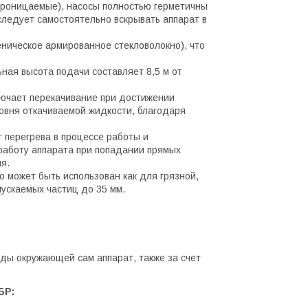
проницаемые), насосы полностью герметичны
следует самостоятельно вскрывать аппарат в
еническое армированное стекловолокно), что
ная высота подачи составляет 8,5 м от
лючает перекачивание при достижении
ровня откачиваемой жидкости, благодаря
 перегрева в процессе работы и
работу аппарата при попадании прямых
я.
 может быть использован как для грязной,
пускаемых частиц до 35 мм.
ды окружающей сам аппарат, также за счет
БР: