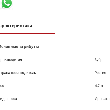
арактеристики
Основные атрибуты
роизводитель
Зубр
трана производитель
Россия
ес
4.7 кг
ид насоса
Дренажн