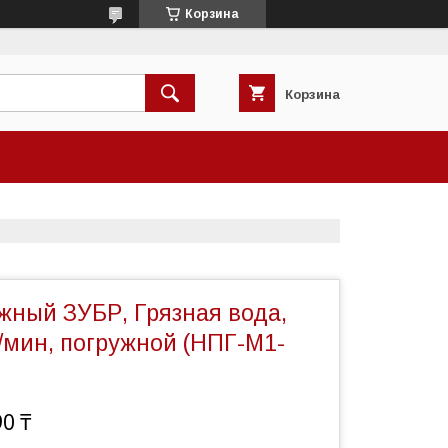
Корзина
Корзина
жный ЗУБР, Грязная вода,
л/мин, погружной (НПГ-М1-
90 ₸