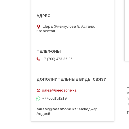
Шара Жиенкулова 9, Астана,
Казахстан
+7 (700) 473-36-96
Н
sales@seeozone.kz
«
+77006151219
п
п
sales2@seeozone.kz
Менеджер
Андрей