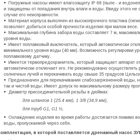
Погружные насосы имеют влагозащиту
IP
68 (пыле - и водоне
и защищены от попадания внутрь влаги и воды. Ввиду этого не 
случае его неисправности.
Материал корпуса выполнен из высокопрочного пластика (гиги
позволяет добиться особой прочности изделия при малом весе.
Максимальная глубина забора воды составляет 7 м, максималь
уровня воды.
Имеет поплавковый выключатель, который автоматически отк
минимального уровня воды (40 мм). Возможность регулировки у
поплавковому датчику.
Имеется термопредохранитель, который защищает аппарат от
автоматически отключает его. Не рекомендовано осуществлять 
солнечных лучей и перекачивать воду свыше 35 градусов Цельси
Предназначен для перекачивания слабозагрязненной воды, но
так и чистой воды. Имеет допуск по максимальному размеру про
Диаметр присоединительной резьбы в дюймах:
для шлангов 1 (25.4 мм), 1 3/8 (34,9 мм),
для труб
G
1,
G
1 ½.
Охлаждение изделия во время работы достигается помимо во
воды, пропускаемой через себя.
Комплектация, в которой поставляется дренажный насос ЗУ