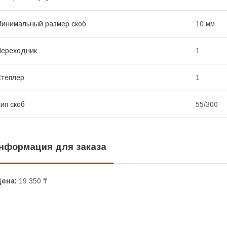
инимальный размер скоб
10 мм
Переходник
1
теплер
1
ип скоб
55/300
нформация для заказа
Цена:
19 350 ₸