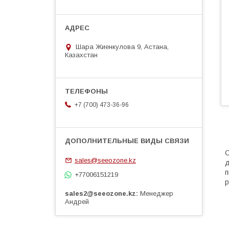
Шара Жиенкулова 9, Астана,
Казахстан
+7 (700) 473-36-96
С
sales@seeozone.kz
д
п
+77006151219
р
sales2@seeozone.kz
Менеджер
Андрей