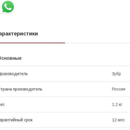
арактеристики
Основные
роизводитель
Зубр
трана производитель
Россия
ес
1.2 кг
арантийный срок
12 мес