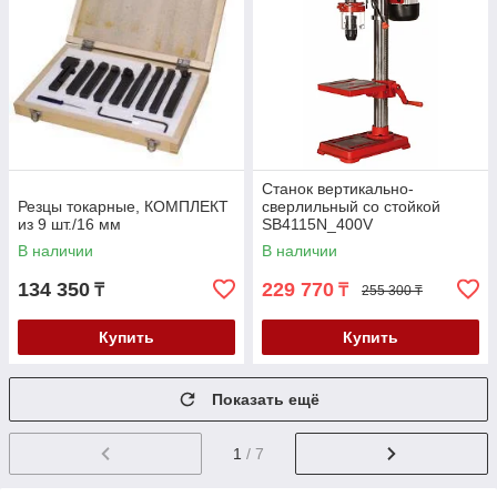
Станок вертикально-
Резцы токарные, КОМПЛЕКТ
сверлильный со стойкой
из 9 шт./16 мм
SB4115N_400V
В наличии
В наличии
134 350
229 770
₸
₸
255 300 ₸
Купить
Купить
Показать ещё
1
/ 7