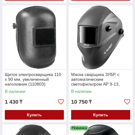
Щиток электросварщика 110
Маска сварщика ЗУБР, с
х 90 мм, увеличенный
автоматическим
наголовник (110803)
светофильтром АР 9-13,
затемнение 4/9-13, серия
В наличии
В наличии
"Профессионал" (11073)
1 430
10 750
₸
₸
Купить
Купить
Новинка