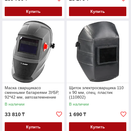
Купить
Купить
Маска сварщикасо
Щиток электросварщика 110
сменными батареями ЗУБР,
х 90 мм, спец. пластик
92*42 мм, автозатемнение
(110802)
(11070)
В наличии
В наличии
33 810
1 690
₸
₸
Купить
Купить