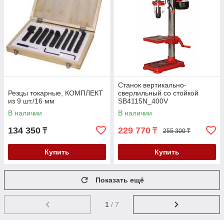
Станок вертикально-
Резцы токарные, КОМПЛЕКТ
сверлильный со стойкой
из 9 шт./16 мм
SB4115N_400V
В наличии
В наличии
134 350
229 770
₸
₸
255 300 ₸
Купить
Купить
Показать ещё
1
/ 7