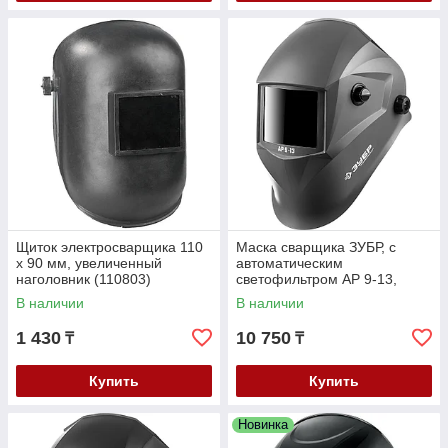
Щиток электросварщика 110
Маска сварщика ЗУБР, с
х 90 мм, увеличенный
автоматическим
наголовник (110803)
светофильтром АР 9-13,
затемнение 4/9-13, серия
В наличии
В наличии
"Профессионал" (11073)
1 430
10 750
₸
₸
Купить
Купить
Новинка