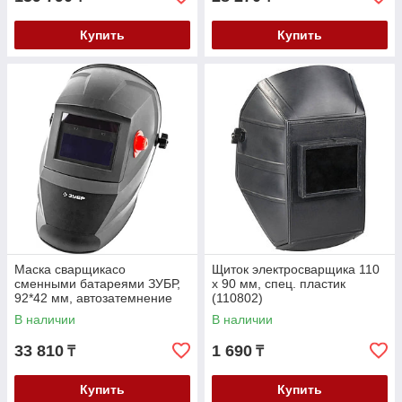
Купить
Купить
Маска сварщикасо
Щиток электросварщика 110
сменными батареями ЗУБР,
х 90 мм, спец. пластик
92*42 мм, автозатемнение
(110802)
(11070)
В наличии
В наличии
33 810
1 690
₸
₸
Купить
Купить