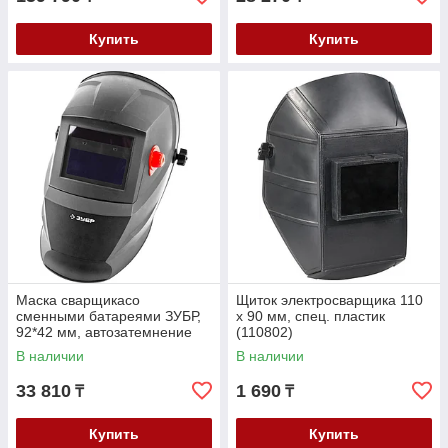
Купить
Купить
Маска сварщикасо
Щиток электросварщика 110
сменными батареями ЗУБР,
х 90 мм, спец. пластик
92*42 мм, автозатемнение
(110802)
(11070)
В наличии
В наличии
33 810
1 690
₸
₸
Купить
Купить