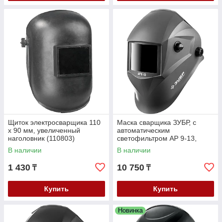
Щиток электросварщика 110
Маска сварщика ЗУБР, с
х 90 мм, увеличенный
автоматическим
наголовник (110803)
светофильтром АР 9-13,
затемнение 4/9-13, серия
В наличии
В наличии
"Профессионал" (11073)
1 430
10 750
₸
₸
Купить
Купить
Новинка