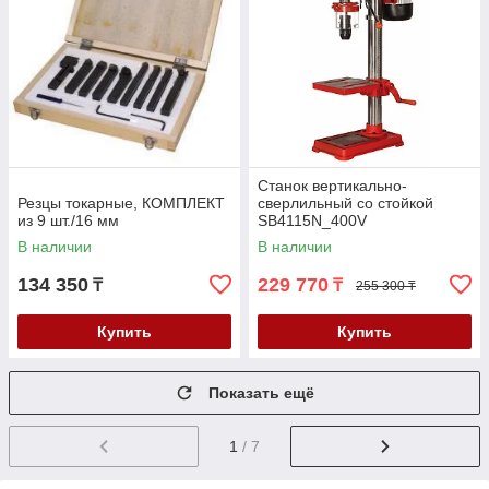
Станок вертикально-
Резцы токарные, КОМПЛЕКТ
сверлильный со стойкой
из 9 шт./16 мм
SB4115N_400V
В наличии
В наличии
134 350
229 770
₸
₸
255 300 ₸
Купить
Купить
Показать ещё
1
/ 7