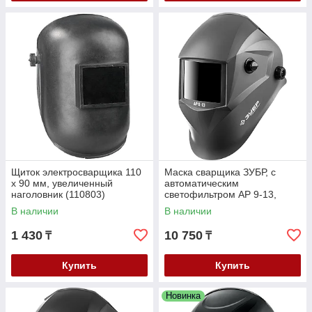
Щиток электросварщика 110
Маска сварщика ЗУБР, с
х 90 мм, увеличенный
автоматическим
наголовник (110803)
светофильтром АР 9-13,
затемнение 4/9-13, серия
В наличии
В наличии
"Профессионал" (11073)
1 430
10 750
₸
₸
Купить
Купить
Новинка