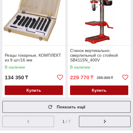
Станок вертикально-
Резцы токарные, КОМПЛЕКТ
сверлильный со стойкой
из 9 шт./16 мм
SB4115N_400V
В наличии
В наличии
134 350
229 770
₸
₸
255 300 ₸
Купить
Купить
Показать ещё
1
/ 7