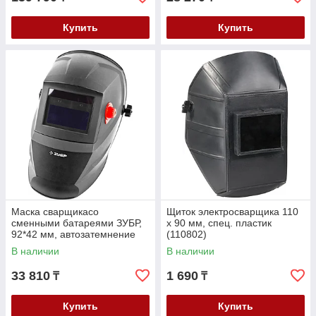
Купить
Купить
Маска сварщикасо
Щиток электросварщика 110
сменными батареями ЗУБР,
х 90 мм, спец. пластик
92*42 мм, автозатемнение
(110802)
(11070)
В наличии
В наличии
33 810
1 690
₸
₸
Купить
Купить