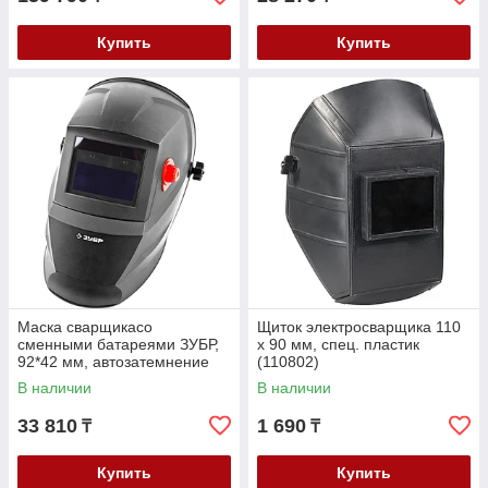
Купить
Купить
Маска сварщикасо
Щиток электросварщика 110
сменными батареями ЗУБР,
х 90 мм, спец. пластик
92*42 мм, автозатемнение
(110802)
(11070)
В наличии
В наличии
33 810
1 690
₸
₸
Купить
Купить