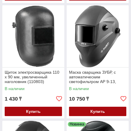
Щиток электросварщика 110
Маска сварщика ЗУБР, с
х 90 мм, увеличенный
автоматическим
наголовник (110803)
светофильтром АР 9-13,
затемнение 4/9-13, серия
В наличии
В наличии
"Профессионал" (11073)
1 430
10 750
₸
₸
Купить
Купить
Новинка