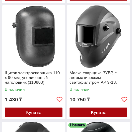
Щиток электросварщика 110
Маска сварщика ЗУБР, с
х 90 мм, увеличенный
автоматическим
наголовник (110803)
светофильтром АР 9-13,
затемнение 4/9-13, серия
В наличии
В наличии
"Профессионал" (11073)
1 430
10 750
₸
₸
Купить
Купить
Новинка