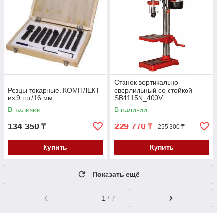
Станок вертикально-
Резцы токарные, КОМПЛЕКТ
сверлильный со стойкой
из 9 шт./16 мм
SB4115N_400V
В наличии
В наличии
134 350
229 770
₸
₸
255 300 ₸
Купить
Купить
Показать ещё
1
/ 7