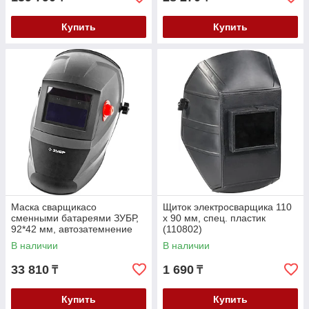
Купить
Купить
Маска сварщикасо
Щиток электросварщика 110
сменными батареями ЗУБР,
х 90 мм, спец. пластик
92*42 мм, автозатемнение
(110802)
(11070)
В наличии
В наличии
33 810
1 690
₸
₸
Купить
Купить