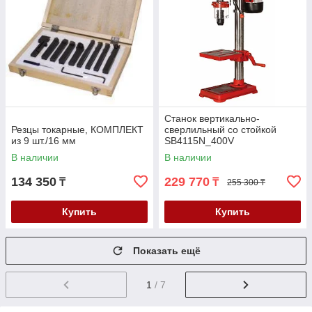
Станок вертикально-
Резцы токарные, КОМПЛЕКТ
сверлильный со стойкой
из 9 шт./16 мм
SB4115N_400V
В наличии
В наличии
134 350
229 770
₸
₸
255 300 ₸
Купить
Купить
Показать ещё
1
/ 7