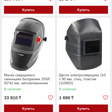
Купить
Купить
Маска сварщикасо
Щиток электросварщика 110
сменными батареями ЗУБР,
х 90 мм, спец. пластик
92*42 мм, автозатемнение
(110802)
(11070)
В наличии
В наличии
33 810
1 690
₸
₸
Купить
Купить