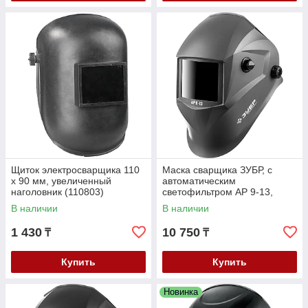
Щиток электросварщика 110
Маска сварщика ЗУБР, с
х 90 мм, увеличенный
автоматическим
наголовник (110803)
светофильтром АР 9-13,
затемнение 4/9-13, серия
В наличии
В наличии
"Профессионал" (11073)
1 430
10 750
₸
₸
Купить
Купить
Новинка