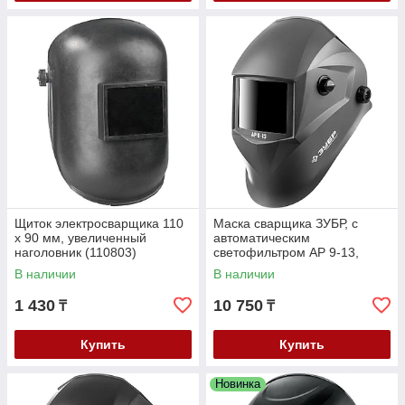
Щиток электросварщика 110
Маска сварщика ЗУБР, с
х 90 мм, увеличенный
автоматическим
наголовник (110803)
светофильтром АР 9-13,
затемнение 4/9-13, серия
В наличии
В наличии
"Профессионал" (11073)
1 430
10 750
₸
₸
Купить
Купить
Новинка