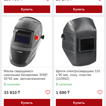
Купить
Купить
Маска сварщикасо
Щиток электросварщика 110
сменными батареями ЗУБР,
х 90 мм, спец. пластик
92*42 мм, автозатемнение
(110802)
(11070)
В наличии
В наличии
33 810
1 690
₸
₸
Купить
Купить