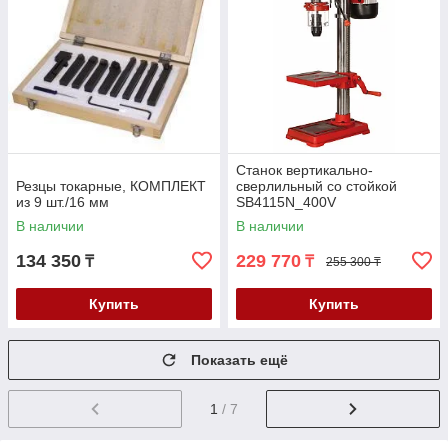
Станок вертикально-
Резцы токарные, КОМПЛЕКТ
сверлильный со стойкой
из 9 шт./16 мм
SB4115N_400V
В наличии
В наличии
134 350
229 770
₸
₸
255 300 ₸
Купить
Купить
Показать ещё
1
/ 7