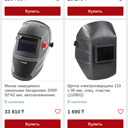
Купить
Купить
Маска сварщикасо
Щиток электросварщика 110
сменными батареями ЗУБР,
х 90 мм, спец. пластик
92*42 мм, автозатемнение
(110802)
(11070)
В наличии
В наличии
33 810
1 690
₸
₸
Купить
Купить