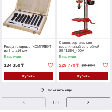
Станок вертикально-
Резцы токарные, КОМПЛЕКТ
сверлильный со стойкой
из 9 шт./16 мм
SB4115N_400V
В наличии
В наличии
134 350
229 770
₸
₸
255 300 ₸
Купить
Купить
Показать ещё
1
/ 7