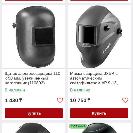
Щиток электросварщика 110
Маска сварщика ЗУБР, с
х 90 мм, увеличенный
автоматическим
наголовник (110803)
светофильтром АР 9-13,
затемнение 4/9-13, серия
В наличии
В наличии
"Профессионал" (11073)
1 430
10 750
₸
₸
Купить
Купить
Новинка