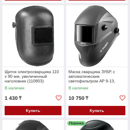
Щиток электросварщика 110
Маска сварщика ЗУБР, с
х 90 мм, увеличенный
автоматическим
наголовник (110803)
светофильтром АР 9-13,
затемнение 4/9-13, серия
В наличии
В наличии
"Профессионал" (11073)
1 430
10 750
₸
₸
Купить
Купить
Новинка