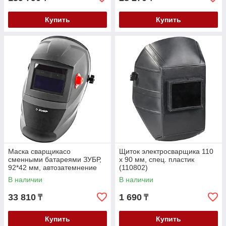
Купить
Купить
Маска сварщикасо
Щиток электросварщика 110
сменными батареями ЗУБР,
х 90 мм, спец. пластик
92*42 мм, автозатемнение
(110802)
(11070)
В наличии
В наличии
33 810
1 690
₸
₸
Купить
Купить