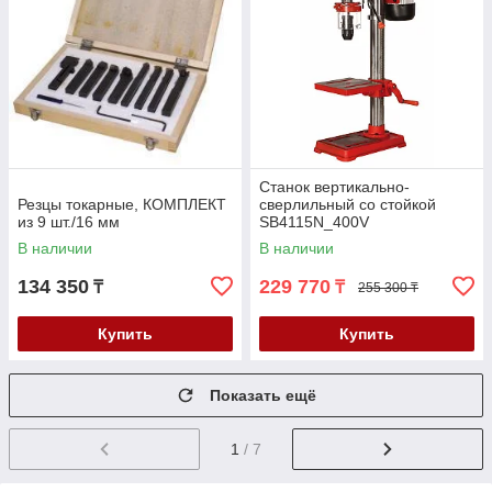
Станок вертикально-
Резцы токарные, КОМПЛЕКТ
сверлильный со стойкой
из 9 шт./16 мм
SB4115N_400V
В наличии
В наличии
134 350
229 770
₸
₸
255 300 ₸
Купить
Купить
Показать ещё
1
/ 7