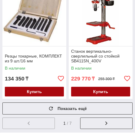
Станок вертикально-
Резцы токарные, КОМПЛЕКТ
сверлильный со стойкой
из 9 шт./16 мм
SB4115N_400V
В наличии
В наличии
134 350
229 770
₸
₸
255 300 ₸
Купить
Купить
Показать ещё
1
/ 7