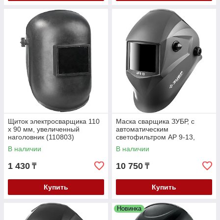
Щиток электросварщика 110
Маска сварщика ЗУБР, с
х 90 мм, увеличенный
автоматическим
наголовник (110803)
светофильтром АР 9-13,
затемнение 4/9-13, серия
В наличии
В наличии
"Профессионал" (11073)
1 430
10 750
₸
₸
Купить
Купить
Новинка