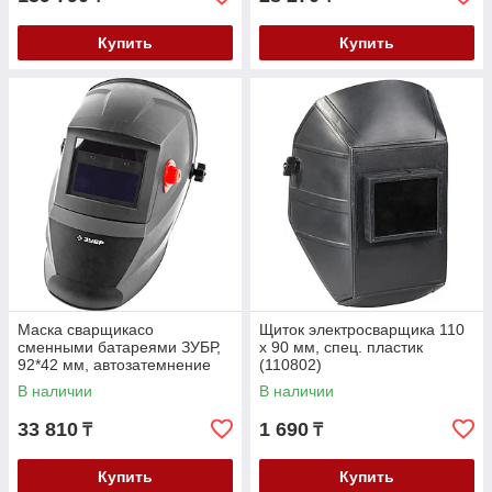
Купить
Купить
Маска сварщикасо
Щиток электросварщика 110
сменными батареями ЗУБР,
х 90 мм, спец. пластик
92*42 мм, автозатемнение
(110802)
(11070)
В наличии
В наличии
33 810
1 690
₸
₸
Купить
Купить