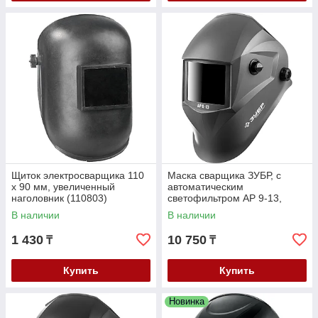
Щиток электросварщика 110
Маска сварщика ЗУБР, с
х 90 мм, увеличенный
автоматическим
наголовник (110803)
светофильтром АР 9-13,
затемнение 4/9-13, серия
В наличии
В наличии
"Профессионал" (11073)
1 430
10 750
₸
₸
Купить
Купить
Новинка