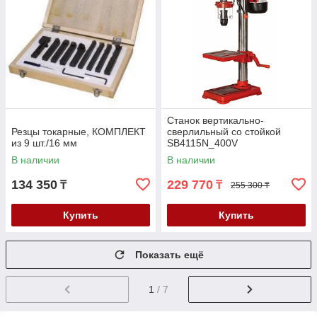
Станок вертикально-
Резцы токарные, КОМПЛЕКТ
сверлильный со стойкой
из 9 шт./16 мм
SB4115N_400V
В наличии
В наличии
134 350
229 770
₸
₸
255 300 ₸
Купить
Купить
Показать ещё
1
/ 7